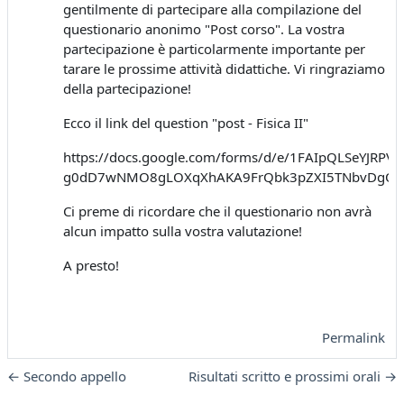
gentilmente di partecipare alla compilazione del
questionario anonimo "Post corso". La vostra
partecipazione è particolarmente importante per
tarare le prossime attività didattiche. Vi ringraziamo
della partecipazione!
Ecco il link del question "post - Fisica II"
https://docs.google.com/forms/d/e/1FAIpQLSeYJRPVk
g0dD7wNMO8gLOXqXhAKA9FrQbk3pZXI5TNbvDgQg/
Ci preme di ricordare che il questionario non avrà
alcun impatto sulla vostra valutazione!
A presto!
Permalink
← Secondo appello
Risultati scritto e prossimi orali →