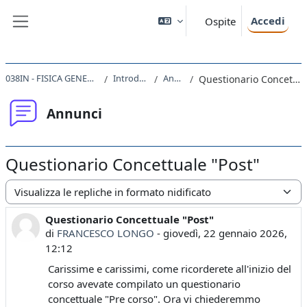
Vai al contenuto principale
Accedi
Ospite
Pannello laterale
038IN - FISICA GENERALE II 2025
Introduzione
Annunci
Questionario Concettuale "Post"
Annunci
Questionario Concettuale "Post"
Modalità visualizzazione
Questionario Concettuale "Post"
Numero di risposte: 0
di
FRANCESCO LONGO
-
giovedì, 22 gennaio 2026,
12:12
Carissime e carissimi, come ricorderete all'inizio del
corso avevate compilato un questionario
concettuale "Pre corso". Ora vi chiederemmo