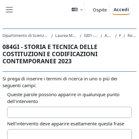
Vai al contenuto principale
Accedi
Ospite
Pannello laterale
Dipartimento di Scienze Giuridiche, del Linguaggio, dell`Interpretazione e della Traduzione
Laurea Magistrale Ciclo Unico 5 anni
GI01 - GIURISPRUDENZA
A.A. 2023 - 2024
Forum
Ricerca avanzata
084GI - STORIA E TECNICA DELLE
COSTITUZIONI E CODIFICAZIONI
CONTEMPORANEE 2023
Si prega di inserire i termini di ricerca in uno o più dei
seguenti campi:
Queste parole possono apparire in qualunque punto
dell'intervento
Nell'intervento deve apparire esattamente questa frase