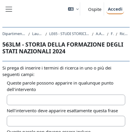
Vai al contenuto principale
Accedi
Ospite
Pannello laterale
Dipartimento di Studi Umanistici
Laurea Magistrale
LE65 - STUDI STORICI. DALL'ANTICO AL CONTEMPORANEO
A.A. 2024 - 2025
Forum
Ricerca avanzata
563LM - STORIA DELLA FORMAZIONE DEGLI
STATI NAZIONALI 2024
Si prega di inserire i termini di ricerca in uno o più dei
seguenti campi:
Queste parole possono apparire in qualunque punto
dell'intervento
Nell'intervento deve apparire esattamente questa frase
Queste parole non devono essere incluse