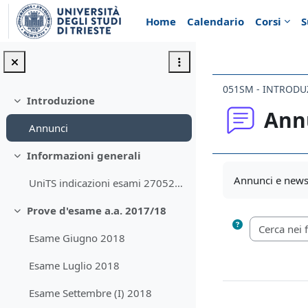
Vai al contenuto principale
Home
Calendario
Corsi
S
051SM - INTRODUZ
Introduzione
Minimizza
Ann
Annunci
Informazioni generali
Minimizza
Aggregazione de
Annunci e news 
UniTS indicazioni esami 270520[1]
Prove d'esame a.a. 2017/18
Minimizza
Esame Giugno 2018
Esame Luglio 2018
Esame Settembre (I) 2018