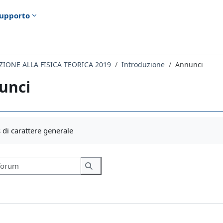
upporto
IONE ALLA FISICA TEORICA 2019
Introduzione
Annunci
unci
i criteri
di carattere generale
Cerca nei forum
Cerca nei forum