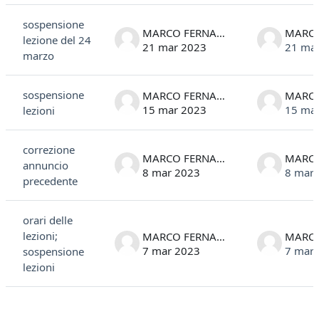
sospensione
MARCO FERNANDELLI
lezione del 24
21 mar 2023
21 ma
marzo
sospensione
MARCO FERNANDELLI
15 mar 2023
15 ma
lezioni
correzione
MARCO FERNANDELLI
annuncio
8 mar 2023
8 mar
precedente
orari delle
lezioni;
MARCO FERNANDELLI
7 mar 2023
7 mar
sospensione
lezioni