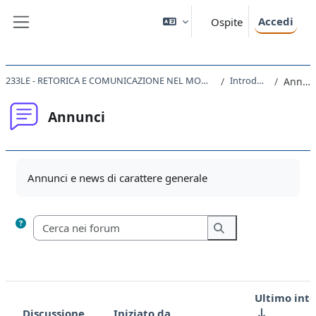
Vai al contenuto principale
Accedi
Ospite
Pannello laterale
233LE - RETORICA E COMUNICAZIONE NEL MONDO ROMANO 2022
Introduzione
Annunci
Annunci
Aggregazione dei criteri
Annunci e news di carattere generale
Cerca nei forum
Cerca nei forum
Ultimo int
Discussione
Iniziato da