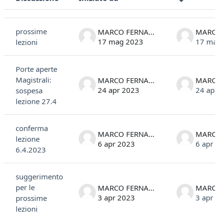
Stato
Elenco delle discussioni. Visualizzazione di 8 discussioni su 8
prossime
MARCO FERNANDELLI
17 mag 2023
17 ma
lezioni
Porte aperte
Magistrali:
MARCO FERNANDELLI
24 apr 2023
24 apr
sospesa
lezione 27.4
conferma
MARCO FERNANDELLI
lezione
6 apr 2023
6 apr 
6.4.2023
suggerimento
per le
MARCO FERNANDELLI
3 apr 2023
3 apr 
prossime
lezioni