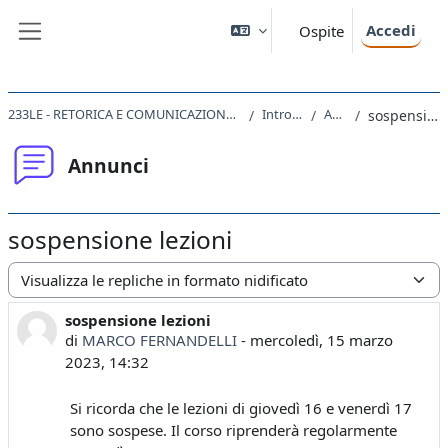
Vai al contenuto principale
Accedi
Ospite
Pannello laterale
233LE - RETORICA E COMUNICAZIONE NEL MONDO ROMANO 2022
Introduzione
Annunci
sospensione lezioni
Annunci
sospensione lezioni
Modalità visualizzazione
sospensione lezioni
Numero di risposte: 0
di
MARCO FERNANDELLI
-
mercoledì, 15 marzo
2023, 14:32
Si ricorda che le lezioni di giovedì 16 e venerdì 17
sono sospese. Il corso riprenderà regolarmente