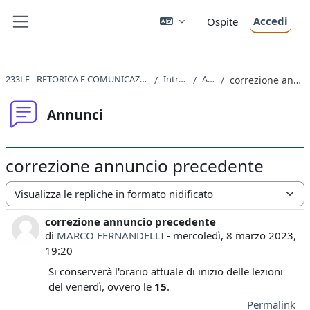
Vai al contenuto principale
Accedi
Ospite
Pannello laterale
233LE - RETORICA E COMUNICAZIONE NEL MONDO ROMANO 2022
Introduzione
Annunci
correzione annuncio precedente
Annunci
correzione annuncio precedente
Modalità visualizzazione
correzione annuncio precedente
Numero di risposte: 0
di
MARCO FERNANDELLI
-
mercoledì, 8 marzo 2023,
19:20
Si conserverà l'orario attuale di inizio delle lezioni
del venerdì, ovvero le
15
.
Permalink