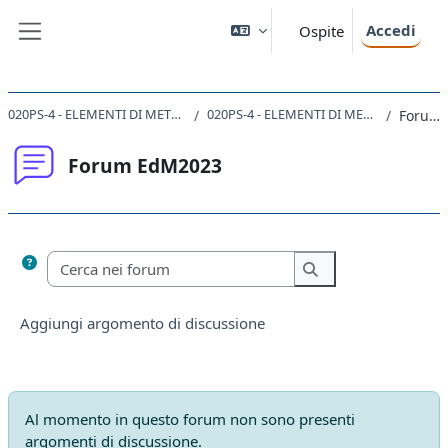
Vai al contenuto principale
Accedi
Ospite
Pannello laterale
020PS-4 - ELEMENTI DI METODOLOGIA DELLA RICERCA PSICOLOGICA 2023
020PS-4 - ELEMENTI DI METODOLOGIA DELLA RICERCA PSICOLOGICA
Forum EdM2023
Forum EdM2023
Aggregazione dei criteri
Cerca nei forum
Cerca nei forum
Aggiungi argomento di discussione
Al momento in questo forum non sono presenti
argomenti di discussione.