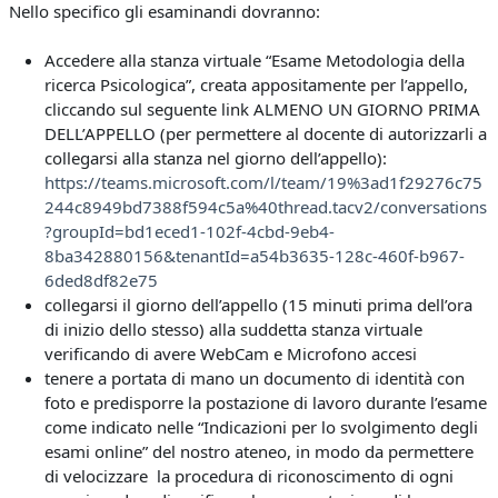
Nello specifico gli esaminandi dovranno:
Accedere alla stanza virtuale “Esame Metodologia della
ricerca Psicologica”, creata appositamente per l’appello,
cliccando sul seguente link ALMENO UN GIORNO PRIMA
DELL’APPELLO (per permettere al docente di autorizzarli a
collegarsi alla stanza nel giorno dell’appello):
https://teams.microsoft.com/l/team/19%3ad1f29276c75
244c8949bd7388f594c5a%40thread.tacv2/conversations
?groupId=bd1eced1-102f-4cbd-9eb4-
8ba342880156&tenantId=a54b3635-128c-460f-b967-
6ded8df82e75
collegarsi il giorno dell’appello (15 minuti prima dell’ora
di inizio dello stesso) alla suddetta stanza virtuale
verificando di avere WebCam e Microfono accesi
tenere a portata di mano un documento di identità con
foto e predisporre la postazione di lavoro durante l’esame
come indicato nelle “Indicazioni per lo svolgimento degli
esami online” del nostro ateneo, in modo da permettere
di velocizzare la procedura di riconoscimento di ogni