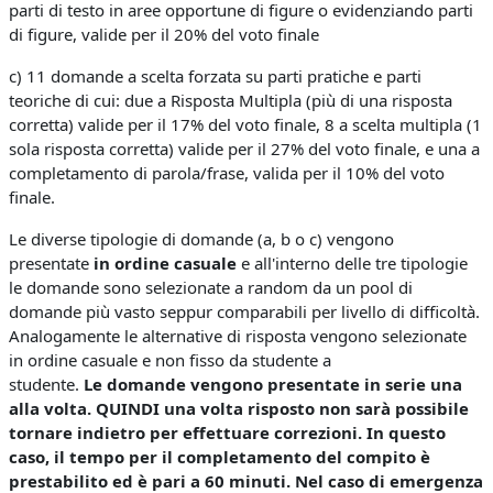
parti di testo in aree opportune di figure o evidenziando parti
di figure,
valide per il 20% del voto finale
c) 11 domande a scelta forzata su parti pratiche e parti
teoriche di cui: due a Risposta Multipla (più di una risposta
corretta)
valide per il 17% del voto finale
, 8 a scelta multipla (1
sola risposta corretta)
valide per il 27% del voto finale
, e una a
completamento di parola/frase,
valida per il 10% del voto
finale
.
Le diverse tipologie di domande (a, b o c) vengono
presentate
in ordine casuale
e all'interno delle tre tipologie
le domande sono selezionate a random da un pool di
domande più vasto seppur comparabili per livello di difficoltà.
Analogamente le alternative di risposta vengono selezionate
in ordine casuale e non fisso da studente a
studente.
Le
domande vengono presentate in serie una
alla volta. QUINDI una volta risposto non sarà possibile
tornare indietro per effettuare correzioni. In questo
caso, i
l tempo per il completamento del compito è
prestabilito ed è pari a 60 minuti. Nel caso di emergenza