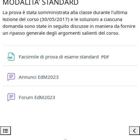
MODALITA' STANDARD
La prova è stata somministrata alla classe durante l'ultima
lezione del corso (30/05/2017) e le soluzioni a ciascuna
domanda sono state in seguito discusse in maniera da fornire
un ripasso generale degli argomenti salienti del corso.
File
Facsimile di prova di esame standard
PDF
Forum
Annunci EdM2023
Forum EdM2023
Apri indice del corso
Apri