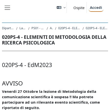
Vai al contenuto principale
Accedi
Ospite
Pannello laterale
Dipartimento di Scienze della Vita
Laurea triennale (DM270)
PS01 - SCIENZE E TECNICHE PSICOLOGICHE
A.A. 2023 - 2024
020PS-4 - ELEMENTI DI METODOLOGIA DELLA RICERCA PSICOLOGICA 2023
020PS-4 - ELEMENTI DI METODOLOGIA DELLA RICERCA PSICOLOGICA
020PS-4 - ELEMENTI DI METODOLOGIA DELLA
RICERCA PSICOLOGICA
Schema della sezione
020PS-4 - EdM2023
AVVISO
Venerdi 27 Ottobre la lezione di Metodologia della
comunicazione scientifica è sospesa !! Ma potrete
partecipare ad un rilevante evento scientifico, come
riportato di seguito.