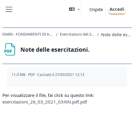
Vai al contenuto principale
Accedi
Ospite
Pannello laterale
034IN - FONDAMENTI DI AUTOMATICA 2020
Esercitazioni del 26 marzo 2021
Note delle esercitazioni.
Note delle esercitazioni.
Aggregazione dei criteri
11.0 MB · PDF · Caricato il 27/03/2021 12:13
Per visualizzare il file, fai click su questo link:
esercitazioni_26_03_2021_034IN.pdf.pdf