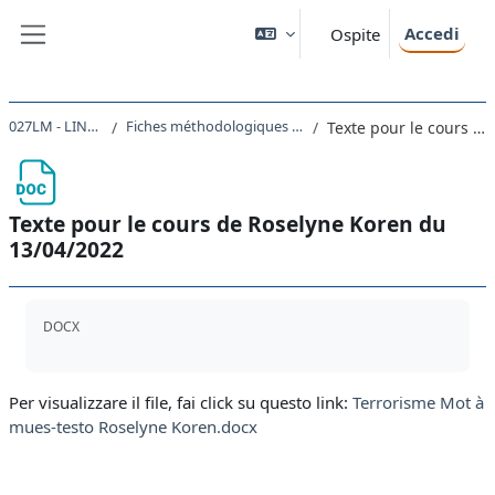
Vai al contenuto principale
Accedi
Ospite
Pannello laterale
027LM - LINGUA FRANCESE I 2021
Fiches méthodologiques et matériels divers (pour approfondir les sujets abordés pendant le cours)
Texte pour le cours de Roselyne Koren du 13/04/2022
Texte pour le cours de Roselyne Koren du
13/04/2022
Aggregazione dei criteri
DOCX
Per visualizzare il file, fai click su questo link:
Terrorisme Mot à
mues-testo Roselyne Koren.docx