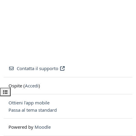
Contatta il supporto
Ospite (
Accedi
)
Apri indice del corso
Ottieni l'app mobile
Passa al tema standard
Powered by
Moodle