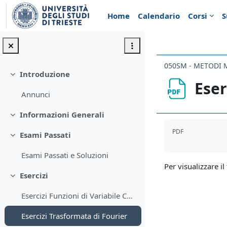
Vai al contenuto principale
Home
Calendario
Corsi
S
050SM - METODI M
Introduzione
Minimizza
Eser
Annunci
Informazioni Generali
Minimizza
Aggregazione de
PDF
Esami Passati
Minimizza
Esami Passati e Soluzioni
Per visualizzare il 
Esercizi
Minimizza
Esercizi Funzioni di Variabile Complessa
Esercizi Trasformata di Fourier