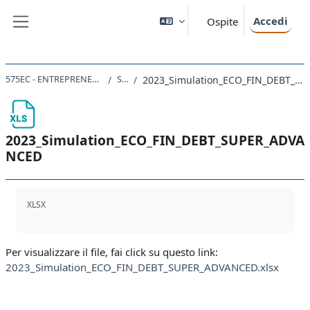
Vai al contenuto principale
Accedi
Ospite
Pannello laterale
575EC - ENTREPRENEURSHIP 2022
Slide
2023_Simulation_ECO_FIN_DEBT_SUPER_ADVANCED
2023_Simulation_ECO_FIN_DEBT_SUPER_ADVA
NCED
Aggregazione dei criteri
XLSX
Per visualizzare il file, fai click su questo link:
2023_Simulation_ECO_FIN_DEBT_SUPER_ADVANCED.xlsx