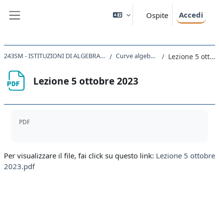
Vai al contenuto principale
Accedi
Ospite
Pannello laterale
243SM - ISTITUZIONI DI ALGEBRA E GEOMETRIA 2023
Curve algebriche piane
Lezione 5 ottobre 2023
Lezione 5 ottobre 2023
Aggregazione dei criteri
PDF
Per visualizzare il file, fai click su questo link:
Lezione 5 ottobre
2023.pdf