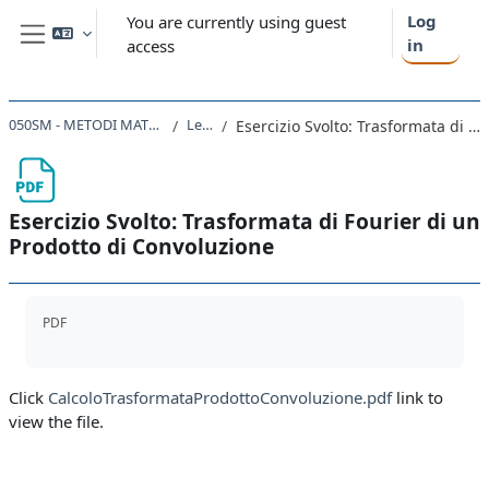
Skip to main content
Log
You are currently using guest
in
access
Side panel
050SM - METODI MATEMATICI DELLA FISICA 2023
Lezione 22
Esercizio Svolto: Trasformata di Fourier di un Prodotto di Convoluzione
Esercizio Svolto: Trasformata di Fourier di un
Prodotto di Convoluzione
Completion requirements
PDF
Click
CalcoloTrasformataProdottoConvoluzione.pdf
link to
view the file.