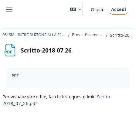
Vai al contenuto principale
Accedi
Ospite
Pannello laterale
051SM - INTRODUZIONE ALLA FISICA TEORICA 2023
Prove d'esame a.a. 2017/18
Scritto-2018 07 26
Scritto-2018 07 26
Aggregazione dei criteri
PDF
Per visualizzare il file, fai click su questo link:
Scritto-
2018_07_26.pdf