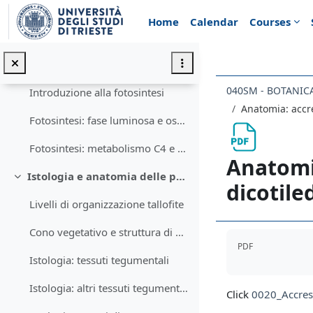
Skip to main content
Plastidi: cloroplasti, cromoplasti, leucoplasti
Home
Calendar
Courses
Cianobatteri
Fotosintesi
Collapse
040SM - BOTANIC
Introduzione alla fotosintesi
Anatomia: accr
Fotosintesi: fase luminosa e oscura
Fotosintesi: metabolismo C4 e CAM
Anatomi
Istologia e anatomia delle piante
Collapse
dicotile
Livelli di organizzazione tallofite
Cono vegetativo e struttura di base della pianta
Completion req
PDF
Istologia: tessuti tegumentali
Istologia: altri tessuti tegumentali, parenchimi
Click
0020_Accres