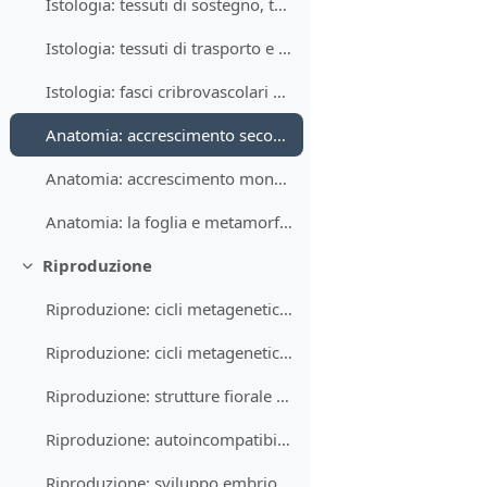
Istologia: tessuti di sostegno, tessuti di trasporto
Istologia: tessuti di trasporto e organizzazione in fasci
Istologia: fasci cribrovascolari e teoria della stele
Anatomia: accrescimento secondario in spessore angiosperme dicotiledoni
Anatomia: accrescimento monocotiledoni, fusto e radici
Anatomia: la foglia e metamorfosi fogliari
Riproduzione
Collapse
Riproduzione: cicli metagenetici briofite e pteridofite
Riproduzione: cicli metagenetici gimnosperme e angiosperme
Riproduzione: strutture fiorale e impollinazione
Riproduzione: autoincompatibilità e apomissia
Riproduzione: sviluppo embrione, semi e frutti