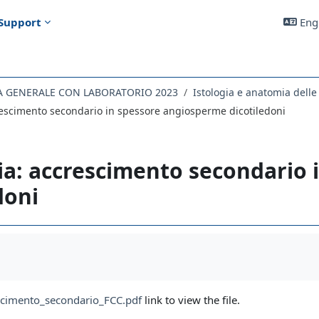
Support
Engl
A GENERALE CON LABORATORIO 2023
Istologia e anatomia delle
escimento secondario in spessore angiosperme dicotiledoni
a: accrescimento secondario 
doni
uirements
cimento_secondario_FCC.pdf
link to view the file.