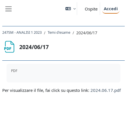
Vai al contenuto principale
Accedi
Ospite
Pannello laterale
247SM - ANALISI 1 2023
Temi d'esame
2024/06/17
2024/06/17
Aggregazione dei criteri
PDF
Per visualizzare il file, fai click su questo link:
2024.06.17.pdf