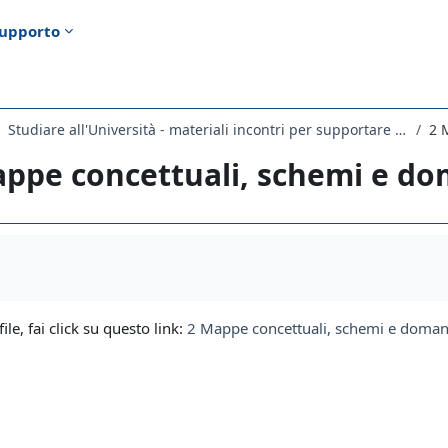
upporto
Studiare all'Università - materiali incontri per supportare lo studio
2 
appe concettuali, schemi e d
i criteri
file, fai click su questo link:
2 Mappe concettuali, schemi e doman