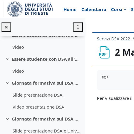
Vai al contenuto principale
Home
Calendario
Corsi
S
I DSA all'Università: norme e pratiche
Minimizza
video
Essere studente con DSA all'Università: testimonianza 1
Minimizza
Servizi DSA 2022
video
2 M
Essere studente con DSA all'Università: testimonianza 2
Minimizza
video
Aggregazione de
PDF
Giornata formativa sui DSA del 21 febbraio 2024
Minimizza
Slide presentazione DSA
Per visualizzare il 
Video presentazione DSA
Giornata formativa sui DSA del 21 febbraio 2024
Minimizza
Slide presentazione DSA e Università