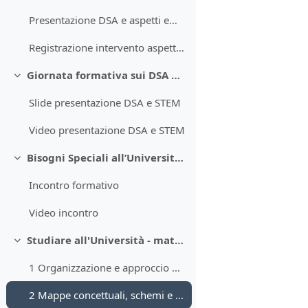
Presentazione DSA e aspetti emotivi
Registrazione intervento aspetti emotivi
Giornata formativa sui DSA del 21 febbraio 2024
Minimizza
Slide presentazione DSA e STEM
Video presentazione DSA e STEM
Bisogni Speciali all’Università: servizi e progettualità / Special Needs at University: services and projects
Minimizza
Incontro formativo
Video incontro
Studiare all'Università - materiali incontri per supportare lo studio
Minimizza
1 Organizzazione e approccio allo studio
2 Mappe concettuali, schemi e domande