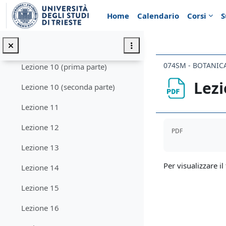
Vai al contenuto principale
Lezione 08 (prima parte)
Home
Calendario
Corsi
S
Lezione 08 (seconda parte)
Lezione 09
074SM - BOTANIC
Lezione 10 (prima parte)
Lezi
Lezione 10 (seconda parte)
Lezione 11
Aggregazione de
Lezione 12
PDF
Lezione 13
Per visualizzare il 
Lezione 14
Lezione 15
Lezione 16