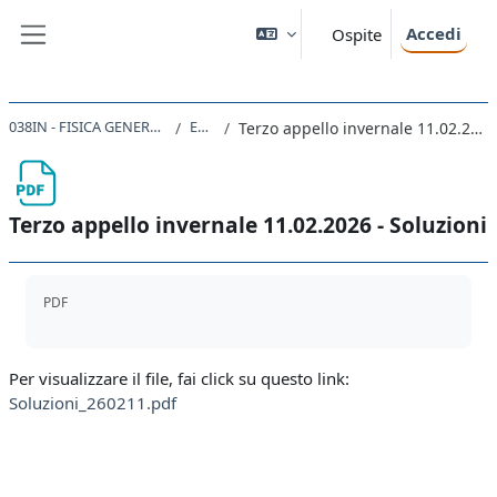
Vai al contenuto principale
Accedi
Ospite
Pannello laterale
038IN - FISICA GENERALE II 2025
Esami
Terzo appello invernale 11.02.2026 - Soluzioni
Terzo appello invernale 11.02.2026 - Soluzioni
Aggregazione dei criteri
PDF
Per visualizzare il file, fai click su questo link:
Soluzioni_260211.pdf