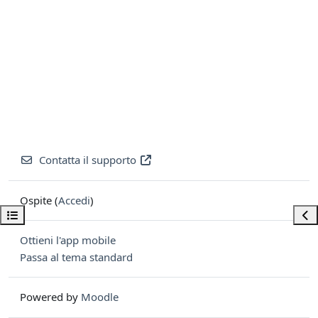
Contatta il supporto
Ospite (
Accedi
)
Apri indice del corso
Apri
Ottieni l'app mobile
Passa al tema standard
Powered by
Moodle