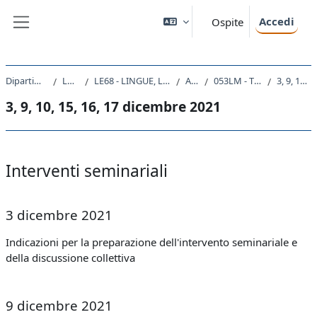
Vai al contenuto principale
Accedi
Ospite
Pannello laterale
Dipartimento di Studi Umanistici
Laurea Magistrale
LE68 - LINGUE, LETTERATURE STRANIERE E TURISMO CULTURALE
A.A. 2021 - 2022
053LM - TEORIA DELLA LETTERATURA 2021
3, 9, 10, 15, 16, 17 dicembre 2021
3, 9, 10, 15, 16, 17 dicembre 2021
Schema della sezione
Interventi seminariali
3 dicembre 2021
Indicazioni per la preparazione dell'intervento seminariale e
della discussione collettiva
9 dicembre 2021