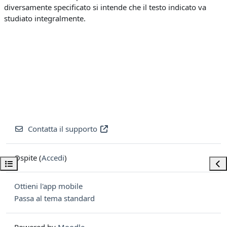
diversamente specificato si intende che il testo indicato va
studiato integralmente.
Contatta il supporto
Ospite (
Accedi
)
Apri indice del corso
Apri
Ottieni l'app mobile
Passa al tema standard
Powered by
Moodle