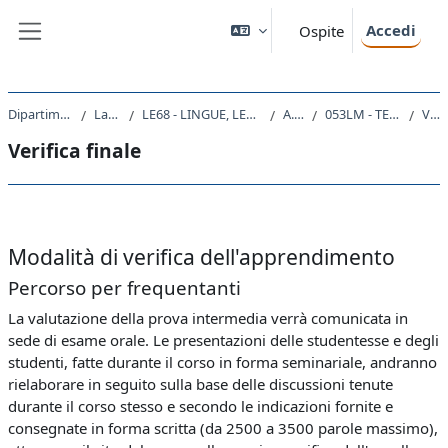
Vai al contenuto principale
Accedi
Ospite
Pannello laterale
Dipartimento di Studi Umanistici
Laurea Magistrale
LE68 - LINGUE, LETTERATURE STRANIERE E TURISMO CULTURALE
A.A. 2021 - 2022
053LM - TEORIA DELLA LETTERATURA 2021
Verifica finale
Verifica finale
Schema della sezione
Modalità di verifica dell'apprendimento
Percorso per frequentanti
La valutazione della prova intermedia verrà comunicata in
sede di esame orale. Le presentazioni delle studentesse e degli
studenti, fatte durante il corso in forma seminariale, andranno
rielaborare in seguito sulla base delle discussioni tenute
durante il corso stesso e secondo le indicazioni fornite e
consegnate in forma scritta (da 2500 a 3500 parole massimo),