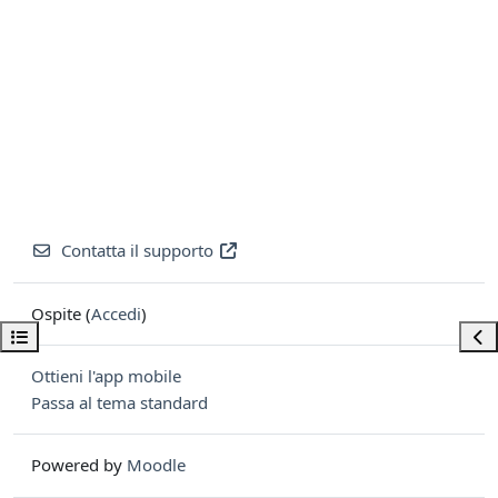
Contatta il supporto
Ospite (
Accedi
)
Apri indice del corso
Apri
Ottieni l'app mobile
Passa al tema standard
Powered by
Moodle