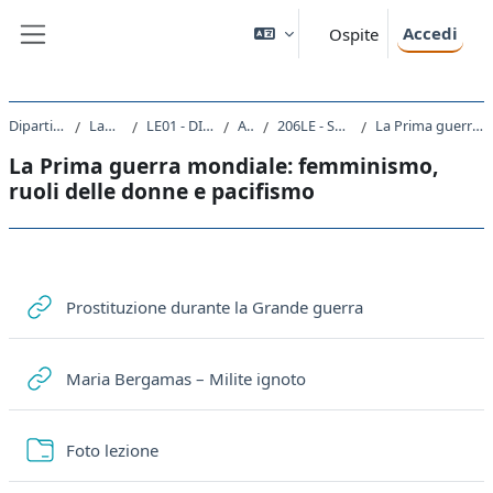
Vai al contenuto principale
Accedi
Ospite
Pannello laterale
Dipartimento di Studi Umanistici
Laurea triennale (DM270)
LE01 - DISCIPLINE STORICHE E FILOSOFICHE
A.A. 2021 - 2022
206LE - STORIA DELLE DONNE E DI GENERE 2021
La Prima guerra mondiale: femminismo, ruoli delle donne e pacifismo
La Prima guerra mondiale: femminismo,
ruoli delle donne e pacifismo
Schema della sezione
URL
Prostituzione durante la Grande guerra
URL
Maria Bergamas – Milite ignoto
Cartella
Foto lezione