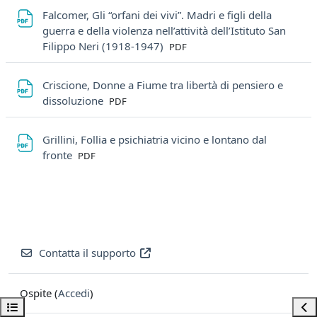
Falcomer, Gli “orfani dei vivi”. Madri e figli della
guerra e della violenza nell’attività dell’Istituto San
File
Filippo Neri (1918-1947)
PDF
Criscione, Donne a Fiume tra libertà di pensiero e
File
dissoluzione
PDF
Grillini, Follia e psichiatria vicino e lontano dal
File
fronte
PDF
Contatta il supporto
Ospite (
Accedi
)
Apri indice del corso
Apri