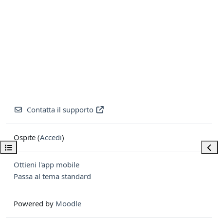
Contatta il supporto
Ospite (
Accedi
)
Apri indice del corso
Apri
Ottieni l'app mobile
Passa al tema standard
Powered by
Moodle