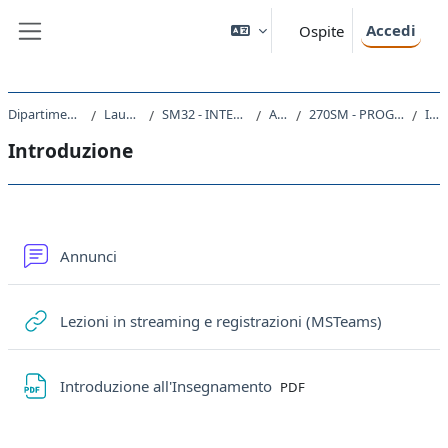
Vai al contenuto principale
Accedi
Ospite
Pannello laterale
Dipartimento di Matematica e Geoscienze
Laurea triennale (DM270)
SM32 - INTELLIGENZA ARTIFICIALE E DATA ANALYTICS
A.A. 2022 - 2023
270SM - PROGRAMMAZIONE AVANZATA E PARALLELA 2022
Introduzione
Introduzione
Schema della sezione
Forum
Annunci
URL
Lezioni in streaming e registrazioni (MSTeams)
File
Introduzione all'Insegnamento
PDF