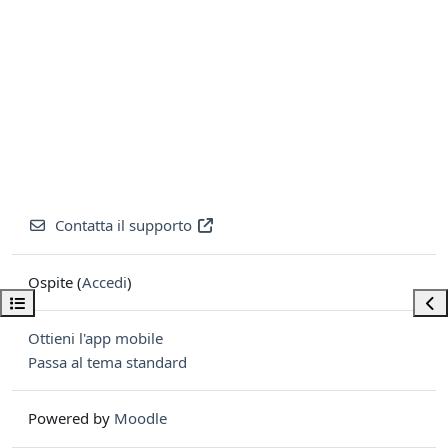
Contatta il supporto
Ospite (
Accedi
)
Apri indice del corso
Apri
Ottieni l'app mobile
Passa al tema standard
Powered by
Moodle