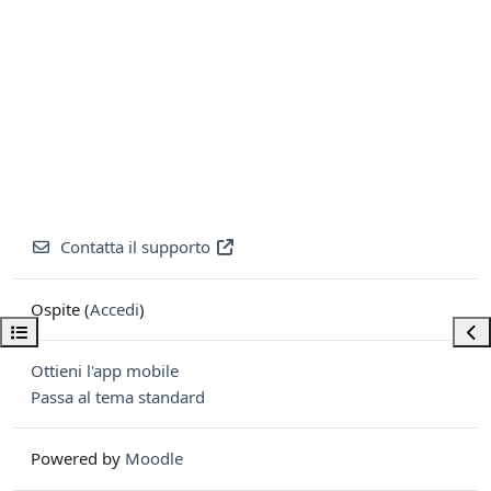
Contatta il supporto
Ospite (
Accedi
)
Apri indice del corso
Apri
Ottieni l'app mobile
Passa al tema standard
Powered by
Moodle