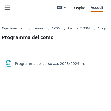
Vai al contenuto principale
Accedi
Ospite
Pannello laterale
Dipartimento di Matematica e Geoscienze
Laurea triennale (DM270)
SM30 - MATEMATICA
A.A. 2023 - 2024
247SM - ANALISI 1 2023
Programma del corso
Programma del corso
Schema della sezione
File
Programma del corso a.a. 2023/2024
PDF