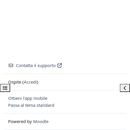
Contatta il supporto
Ospite (
Accedi
)
Apri indice del corso
Apri
Ottieni l'app mobile
Passa al tema standard
Powered by
Moodle