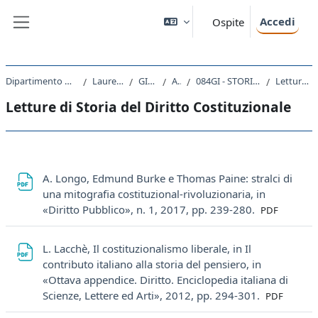
Vai al contenuto principale
Accedi
Ospite
Pannello laterale
Dipartimento di Scienze Giuridiche, del Linguaggio, dell`Interpretazione e della Traduzione
Laurea Magistrale Ciclo Unico 5 anni
GI01 - GIURISPRUDENZA
A.A. 2023 - 2024
084GI - STORIA E TECNICA DELLE COSTITUZIONI E CODIFICAZIONI CONTEMPORANEE 2023
Letture di Storia del Diritto Costituzionale
Letture di Storia del Diritto Costituzionale
Schema della sezione
A. Longo, Edmund Burke e Thomas Paine: stralci di
una mitografia costituzional-rivoluzionaria, in
File
«Diritto Pubblico», n. 1, 2017, pp. 239-280.
PDF
L. Lacchè, Il costituzionalismo liberale, in Il
contributo italiano alla storia del pensiero, in
«Ottava appendice. Diritto. Enciclopedia italiana di
File
Scienze, Lettere ed Arti», 2012, pp. 294-301.
PDF