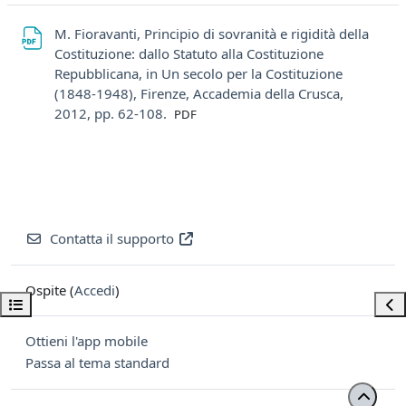
M. Fioravanti, Principio di sovranità e rigidità della
Costituzione: dallo Statuto alla Costituzione
Repubblicana, in Un secolo per la Costituzione
(1848-1948), Firenze, Accademia della Crusca,
File
2012, pp. 62-108.
PDF
Contatta il supporto
Ospite (
Accedi
)
Apri indice del corso
Apri
Ottieni l'app mobile
Passa al tema standard