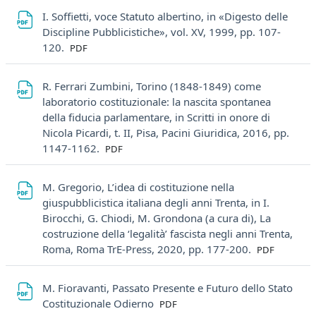
I. Soffietti, voce Statuto albertino, in «Digesto delle
Discipline Pubblicistiche», vol. XV, 1999, pp. 107-
File
120.
PDF
R. Ferrari Zumbini, Torino (1848-1849) come
laboratorio costituzionale: la nascita spontanea
della fiducia parlamentare, in Scritti in onore di
Nicola Picardi, t. II, Pisa, Pacini Giuridica, 2016, pp.
File
1147-1162.
PDF
M. Gregorio, L’idea di costituzione nella
giuspubblicistica italiana degli anni Trenta, in I.
Birocchi, G. Chiodi, M. Grondona (a cura di), La
costruzione della ‘legalità’ fascista negli anni Trenta,
File
Roma, Roma TrE-Press, 2020, pp. 177-200.
PDF
M. Fioravanti, Passato Presente e Futuro dello Stato
File
Costituzionale Odierno
PDF