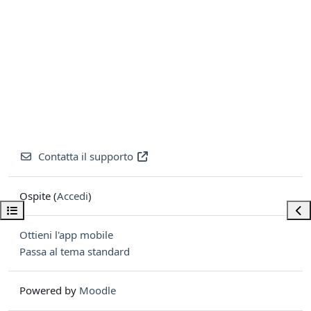
Contatta il supporto
Ospite (
Accedi
)
Apri indice del corso
Apri
Ottieni l'app mobile
Passa al tema standard
Powered by
Moodle