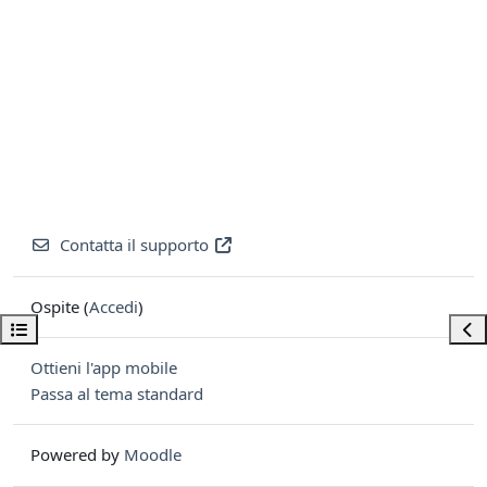
Contatta il supporto
Ospite (
Accedi
)
Apri indice del corso
Apri
Ottieni l'app mobile
Passa al tema standard
Powered by
Moodle