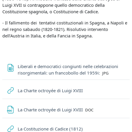
Luigi XVII si contrappone quello democratico della
Costituzione spagnola, o Costituzione di Cadice.
-
Il fallimento dei tentativi costituzionali in Spagna, a Napoli e
nel regno sabaudo (1820-1821). Risolutivo intervento
dell’Austria in Italia, e della Fancia in Spagna.
Liberali e democratici congiunti nelle celebrazioni
File
risorgimentali: un francobollo del 1959i:
JPG
URL
La Charte octroyée di Luigi XVIII
File
La Charte octroyée di Luigi XVIII
DOC
URL
La Costituzione di Cadice (1812)