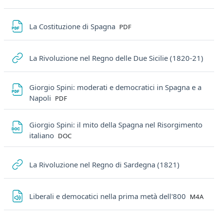
File
La Costituzione di Spagna
PDF
URL
La Rivoluzione nel Regno delle Due Sicilie (1820-21)
Giorgio Spini: moderati e democratici in Spagna e a
File
Napoli
PDF
Giorgio Spini: il mito della Spagna nel Risorgimento
File
italiano
DOC
URL
La Rivoluzione nel Regno di Sardegna (1821)
File
Liberali e democatici nella prima metà dell'800
M4A