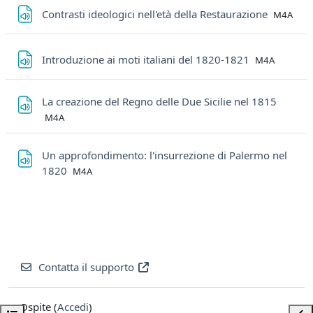
File
Contrasti ideologici nell'età della Restaurazione
M4A
File
Introduzione ai moti italiani del 1820-1821
M4A
File
La creazione del Regno delle Due Sicilie nel 1815
M4A
Un approfondimento: l'insurrezione di Palermo nel
File
1820
M4A
Contatta il supporto
Ospite (
Accedi
)