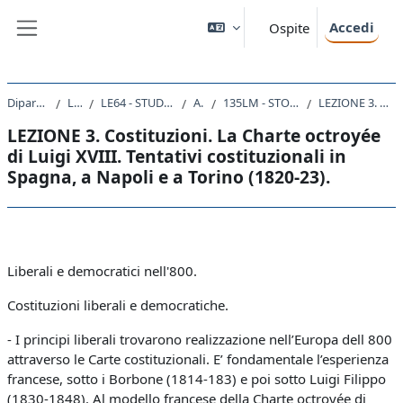
Vai al contenuto principale
Accedi
Ospite
Pannello laterale
Dipartimento di Studi Umanistici
Laurea Magistrale
LE64 - STUDI STORICI DAL MEDIOEVO ALL'ETA CONTEMPORANEA
A.A. 2019 - 2020
135LM - STORIA DELLA FORMAZIONE DEGLI STATI NAZIONALI NEL XIX SECOLO 2019
LEZIONE 3. Costituzioni. La Charte octroyée di Luigi XVIII. Tentativi costituzionali in Spagna, a Napoli e a Torino (1820-23).
LEZIONE 3. Costituzioni. La Charte octroyée
di Luigi XVIII. Tentativi costituzionali in
Spagna, a Napoli e a Torino (1820-23).
Schema della sezione
Liberali e democratici nell'800.
Costituzioni liberali e democratiche.
- I principi liberali trovarono realizzazione nell’Europa dell 800
attraverso le Carte costituzionali. E’ fondamentale l’esperienza
francese, sotto i Borbone (1814-183) e poi sotto Luigi Filippo
(1830-1848). Al modello francese della Charte octroyée di