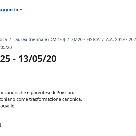
upporto
sica
Laurea triennale (DM270)
SM20 - FISICA
A.A. 2019 - 20
/05/20
25 - 13/05/20
ella sezione
i canoniche e parentesi di Poisson.
toniano come trasformazione canonica.
ouville.
]