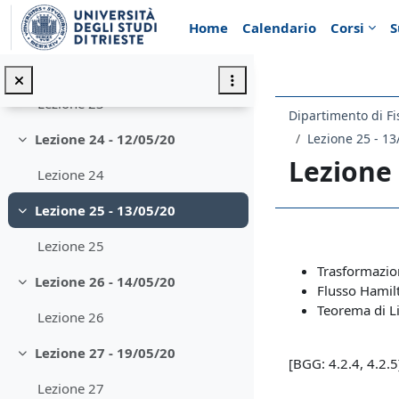
Minimizza
Vai al contenuto principale
Home
Calendario
Corsi
S
Lezione 22
Lezione 23 - 07/05/20
Minimizza
Lezione 23
Dipartimento di Fi
Lezione 25 - 13
Lezione 24 - 12/05/20
Minimizza
Lezione 
Lezione 24
Lezione 25 - 13/05/20
Minimizza
Schema d
Lezione 25
Trasformazion
Lezione 26 - 14/05/20
Minimizza
Flusso Hamil
Teorema di Li
Lezione 26
Lezione 27 - 19/05/20
Minimizza
[BGG: 4.2.4, 4.2.5
Lezione 27