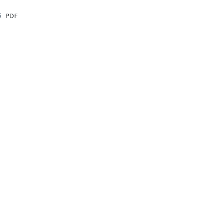
File
5
PDF