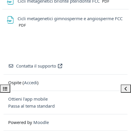
File
Cicli metagenetici briofite pteridofite FCC
PDF
Cicli metagenetici gimnosperme e angiosperme FCC
File
PDF
Contatta il supporto
Ospite (
Accedi
)
Apri indice del corso
Apri
Ottieni l'app mobile
Passa al tema standard
Powered by
Moodle