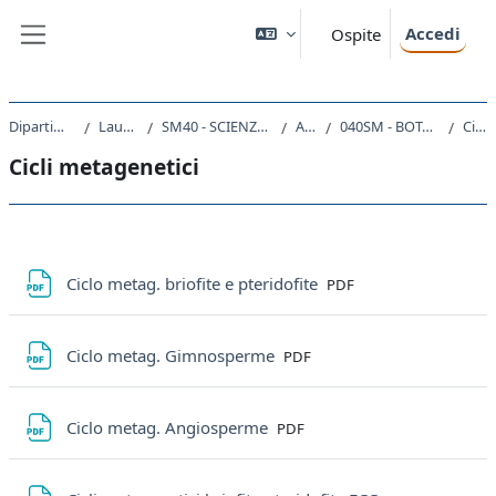
Vai al contenuto principale
Accedi
Ospite
Pannello laterale
Dipartimento di Scienze della Vita
Laurea triennale (DM270)
SM40 - SCIENZE E TECNOLOGIE PER L'AMBIENTE E LA NATURA
A.A. 2020 - 2021
040SM - BOTANICA GENERALE CON LABORATORIO 2020
Cicli metagenetici
Cicli metagenetici
Schema della sezione
File
Ciclo metag. briofite e pteridofite
PDF
File
Ciclo metag. Gimnosperme
PDF
File
Ciclo metag. Angiosperme
PDF