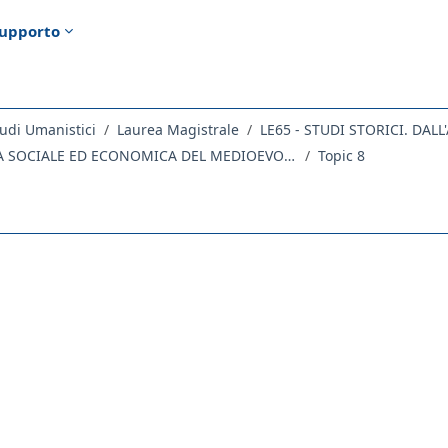
upporto
udi Umanistici
Laurea Magistrale
LE65 - STUDI STORICI. DA
164LM - STORIA SOCIALE ED ECONOMICA DEL MEDIOEVO 2020
Topic 8
ella sezione