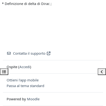
* Definizione di delta di Dirac ;
Contatta il supporto
Ospite (
Accedi
)
Apri indice del corso
Apri
Ottieni l'app mobile
Passa al tema standard
Powered by
Moodle