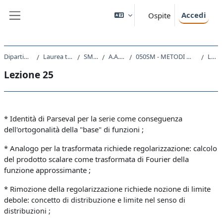
Vai al contenuto principale
Accedi
Ospite
Pannello laterale
Dipartimento di Fisica
Laurea triennale (DM270)
SM20 - FISICA
A.A. 2020 - 2021
050SM - METODI MATEMATICI DELLA FISICA 2020
Lezione 25
Lezione 25
Schema della sezione
* Identità di Parseval per la serie come conseguenza
dell'ortogonalità della "base" di funzioni ;
* Analogo per la trasformata richiede regolarizzazione: calcolo
del prodotto scalare come trasformata di Fourier della
funzione approssimante ;
* Rimozione della regolarizzazione richiede nozione di limite
debole:
concetto di distribuzione e limite nel senso di
distribuzioni ;