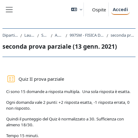
Vai al contenuto principale
Accedi
Ospite
Pannello laterale
Dipartimento di Fisica
Laurea Magistrale
SM23 - FISICA
A.A. 2020 - 2021
997SM - FISICA DELLA MATERIA CONDENSATA I 2020
seconda prova parziale (13 genn. 2021)
seconda prova parziale (13 genn. 2021)
Schema della sezione
Quiz II prova parziale
Ci sono 15 domande a risposta multipla. Una sola risposta è esatta.
Ogni domanda vale 2 punti: +2 risposta esatta, -1 risposta errata, 0
non risposto.
Quindi il punteggio del Quiz è normalizzato a 30. Sufficienza con
almeno 18/30.
Tempo 15 minuti.