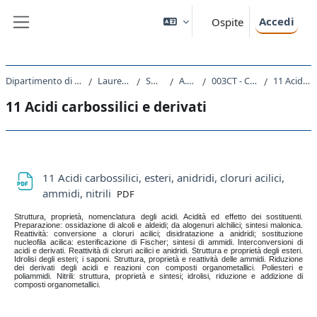
Vai al contenuto principale
Accedi
Ospite
Pannello laterale
Dipartimento di Scienze Chimiche e Farmaceutiche
Laurea triennale (DM270)
SM10 - CHIMICA
A.A. 2020 - 2021
003CT - CHIMICA ORGANICA I 2020
11 Acidi carbossilici e derivati
11 Acidi carbossilici e derivati
Schema della sezione
11 Acidi carbossilici, esteri, anidridi, cloruri acilici,
File
ammidi, nitrili
PDF
Struttura, proprietà, nomenclatura degli acidi. Acidità ed effetto dei sostituenti.
Preparazione: ossidazione di alcoli e aldeidi; da alogenuri alchilici; sintesi malonica.
Reattività: conversione a cloruri acilici; disidratazione a anidridi; sostituzione
nucleofila acilica: esterificazione di Fischer; sintesi di ammidi. Interconversioni di
acidi e derivati. Reattività di cloruri acilici e anidridi. Struttura e proprietà degli esteri.
Idrolisi degli esteri; i saponi. Struttura, proprietà e reattività delle ammidi. Riduzione
dei derivati degli acidi e reazioni con composti organometallici. Poliesteri e
poliammidi. Nitrili: struttura, proprietà e sintesi; idrolisi, riduzione e addizione di
composti organometallici.