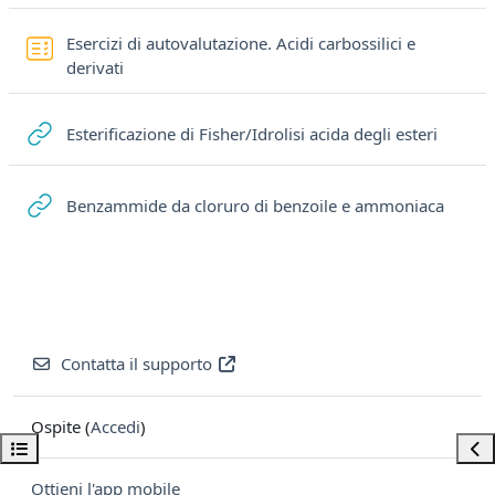
Esercizi di autovalutazione. Acidi carbossilici e
Quiz
derivati
URL
Esterificazione di Fisher/Idrolisi acida degli esteri
URL
Benzammide da cloruro di benzoile e ammoniaca
Contatta il supporto
Ospite (
Accedi
)
Apri indice del corso
Apri
Ottieni l'app mobile