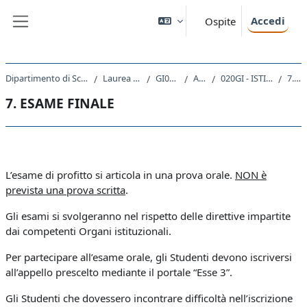
Vai al contenuto principale
Accedi
Ospite
Pannello laterale
Dipartimento di Scienze Giuridiche, del Linguaggio, dell`Interpretazione e della Traduzione
Laurea Magistrale Ciclo Unico 5 anni
GI01 - GIURISPRUDENZA
A.A. 2021 - 2022
020GI - ISTITUZIONI DI DIRITTO PRIVATO II 2021
7. ESAME FINALE
7. ESAME FINALE
Schema della sezione
L’esame di profitto si articola in una prova orale.
NON è
prevista una prova scritta
.
Gli esami si svolgeranno nel rispetto delle direttive impartite
dai competenti Organi istituzionali.
Per partecipare all’esame orale, gli Studenti devono iscriversi
all’appello prescelto mediante il portale “Esse 3”.
Gli Studenti che dovessero incontrare difficoltà nell’iscrizione