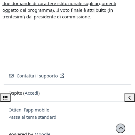
due domande di carattere istituzionale sugli argomenti
oggetto del programma). Il voto finale è attribuito (in
trentesimi) dal presidente di commissione
.
Contatta il supporto
Ospite (
Accedi
)
Apri indice del corso
Apri
Ottieni l'app mobile
Passa al tema standard
Powered by
Moodle