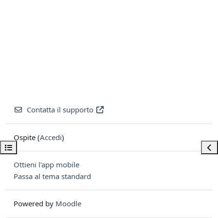
Contatta il supporto
Ospite (
Accedi
)
Apri indice del corso
Apri
Ottieni l'app mobile
Passa al tema standard
Powered by
Moodle