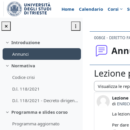
Vai al contenuto principale
Home
Calendario
Corsi
S
008GI - DIRITTO 
Introduzione
Minimizza
Ann
Annunci
Normativa
Minimizza
Lezione 
Codice crisi
D.l. 118/2021
Modalità visualiz
Lezione
Numero d
D.l. 118/2021 - Decreto dirigenziale
di
ENRIC
Programma e slides corso
La lezion
Minimizza
Programma aggiornato
Per dare 