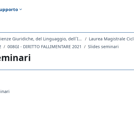
upporto
Dipartimento di Scienze Giuridiche, del Linguaggio, dell`Interpretazione e della Traduzione
Laurea Magistrale Cicl
2
008GI - DIRITTO FALLIMENTARE 2021
Slides seminari
eminari
ella sezione
Cartella
inari