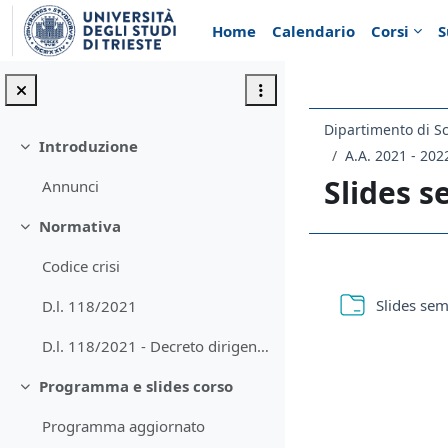
Vai al contenuto principale
Home
Calendario
Corsi
S
Introduzione
Minimizza
A.A. 2021 - 202
Slides s
Annunci
Normativa
Minimizza
Codice crisi
Schema d
Slides sem
D.l. 118/2021
D.l. 118/2021 - Decreto dirigenziale
Programma e slides corso
Minimizza
Programma aggiornato