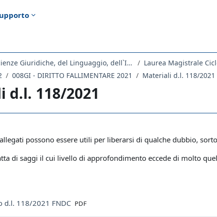
upporto
Dipartimento di Scienze Giuridiche, del Linguaggio, dell`Interpretazione e della Traduzione
Laurea Magistrale Cicl
2
008GI - DIRITTO FALLIMENTARE 2021
Materiali d.l. 118/2021
i d.l. 118/2021
ella sezione
llegati possono essere utili per liberarsi di qualche dubbio, sorto d
tta di saggi il cui livello di approfondimento eccede di molto que
File
 d.l. 118/2021 FNDC
PDF