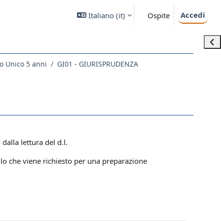
Accedi
Italiano ‎(it)‎
Ospite
Apri
o Unico 5 anni
GI01 - GIURISPRUDENZA
alla lettura del d.l.
llo che viene richiesto per una preparazione