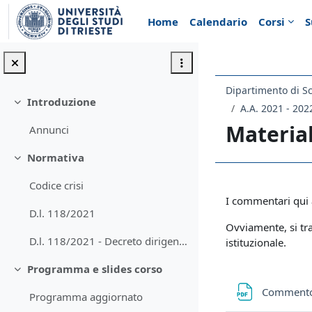
Vai al contenuto principale
Home
Calendario
Corsi
S
Introduzione
Minimizza
A.A. 2021 - 202
Material
Annunci
Normativa
Minimizza
Codice crisi
Schema d
I commentari qui a
D.l. 118/2021
Ovviamente, si tra
D.l. 118/2021 - Decreto dirigenziale
istituzionale.
Programma e slides corso
Minimizza
Commento
Programma aggiornato