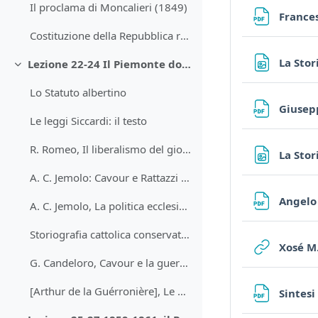
Il proclama di Moncalieri (1849)
Frances
Costituzione della Repubblica romana (1849)
La Stor
Lezione 22-24 Il Piemonte dopo il 49
Minimizza
Lo Statuto albertino
Giusepp
Le leggi Siccardi: il testo
R. Romeo, Il liberalismo del giovane Cavour
La Stor
A. C. Jemolo: Cavour e Rattazzi tra giurisdizionalismo e separatismo
Angelo 
A. C. Jemolo, La politica ecclesiastica di Cavour
Storiografia cattolica conservatrice: Angela Pellicciari
Xosé M.
G. Candeloro, Cavour e la guerra di Crimea (1855)
[Arthur de la Guérronière], Le pape et le Congrès, Paris 1859
Sintesi