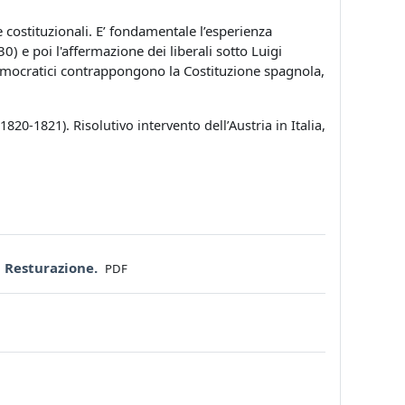
te costituzionali. E’ fondamentale l’esperienza
0) e poi l'affermazione dei liberali sotto Luigi
democratici contrappongono la Costituzione spagnola,
20-1821). Risolutivo intervento dell’Austria in Italia,
File
la Resturazione.
PDF