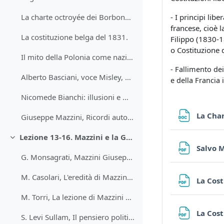
- I principi lib
La charte octroyée dei Borbone (1814) e la Charte emendata di Luigi Filippo (1830)
francese, cioè l
La costituzione belga del 1831.
Filippo (1830-1
o Costituzione 
Il mito della Polonia come nazione martire
- F
allimento dei
Alberto Basciani, voce Misley, Enrico in: Dizionario biografico degli Italiani, vol. 75, Roma 2011.
e della Francia
Nicomede Bianchi: illusioni e municipalismo dei patrioti bolognesi del 1831
La Char
Giuseppe Mazzini, Ricordi autobiografici sul 1830
Lezione 13-16. Mazzini e la Giovine Italia. I moderati. L'elezione di Pio IX.
Minimizza
Salvo M
G. Monsagrati, Mazzini Giuseppe, in: Dizionario biografico degli Italiani, vol. 72, Roma, 2008.
M. Casolari, L'eredità di Mazzini, Garibaldi e del Risorgimento nel nazionalismo indiano (abstract)
La Cost
M. Torri, La lezione di Mazzini nel nazionalismo indiano dell'800
La Cost
S. Levi Sullam, Il pensiero politico di Mazzini