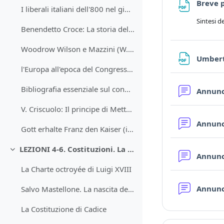
Breve 
I liberali italiani dell'800 nel giudizio di un nazionalista (1913)
Sintesi d
Benendetto Croce: La storia dell'800 come storia della libertà
Woodrow Wilson e Mazzini (W. Wilson, Addresses, Washington, 1919, pp. 27-28)
Umberto
l'Europa all'epoca del Congresso di Vienna (1814-1815)
Bibliografia essenziale sul congresso di Vienna
Annun
V. Criscuolo: Il principe di Metternich e il principio dell'equilibrio
Annun
Gott erhalte Franz den Kaiser (inno imperiale austriaco, in italiano:; Serbi Dio l'austriaco regno).
LEZIONI 4-6. Costituzioni. La Charte octroyée di Luigi XVIII. Tentativi costituzionali in Spagna, a Napoli e a Torino (1820-23).
Minimizza
Annun
La Charte octroyée di Luigi XVIII
Annun
Salvo Mastellone. La nascita del partito politico nella Francia della Resturazione.
La Costituzione di Cadice