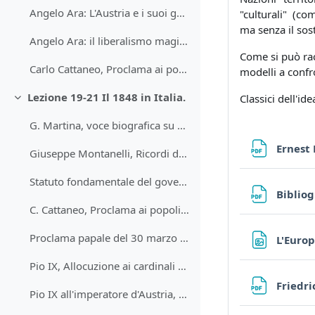
Angelo Ara: L'Austria e i suoi generali
"culturali" (com
ma senza il sost
Angelo Ara: il liberalismo magiaro e le altre nazionalità del Regno d'Ungheria
Come si può rac
Carlo Cattaneo, Proclama ai popoli della monarchia austriaca, marzo 1848
modelli a confro
Lezione 19-21 Il 1848 in Italia.
Classici dell'i
Minimizza
G. Martina, voce biografica su Pio IX [fino al 1849]
Ernest 
Giuseppe Montanelli, Ricordi di un colloquio con Pio IX
Statuto fondamentale del governo temporale degli Stati della Chiesa (1848)
Bibliog
C. Cattaneo, Proclama ai popoli della monarchia asburgica
Proclama papale del 30 marzo 1848
L'Europ
Pio IX, Allocuzione ai cardinali del 29 aprile 1848
Friedri
Pio IX all'imperatore d'Austria, 3 maggio 1848