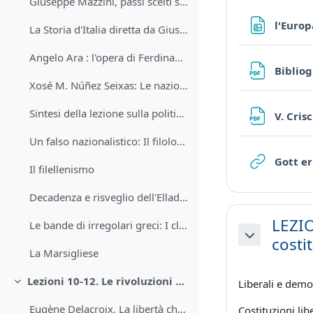
Giuseppe Mazzini, passi scelti sull'idea di nazione
l'Europ
La Storia d'Italia diretta da Giuseppe Galasso
Angelo Ara : l'opera di Ferdinando Dal Pozzo
Bibliog
Xosé M. Núñez Seixas: Le nazioni spagnola e catalana nascono solo nell'800
Sintesi della lezione sulla politica culturale dell'Austria in Italia
V. Cris
Un falso nazionalistico: Il filologo Václav Hanka e i manoscritti di Dvůr Králové (1817) in antico boemo.
Gott er
Il filellenismo
Decadenza e risveglio dell'Ellade. Lord Byron,Il pellegrinaggio del giovane Aroldo
LEZIO
Le bande di irregolari greci: I clefti
costi
Minimizza
La Marsigliese
Lezioni 10-12. Le rivoluzioni del 1830 e 1831 in Francia e Belgio.
Liberali e democ
Minimizza
Eugène Delacroix. La libertà che guida il popolo (1830)
Costituzioni lib