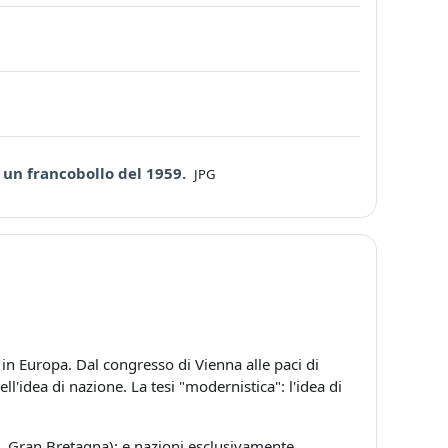
File
: un francobollo del 1959.
JPG
 in Europa. Dal congresso di Vienna alle paci di
dell'idea di nazione. La tesi "modernistica": l'idea di
a, Gran Bretagna); e nazioni esclusivamente