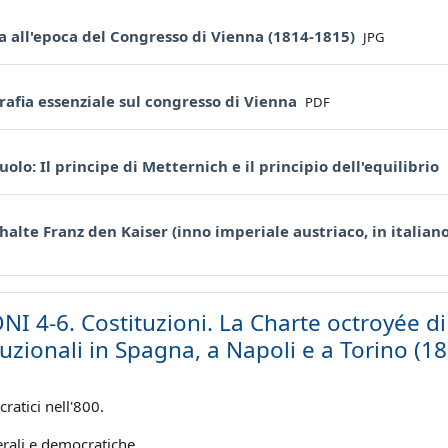
File
a all'epoca del Congresso di Vienna (1814-1815)
JPG
File
rafia essenziale sul congresso di Vienna
PDF
cuolo: Il principe di Metternich e il principio dell'equilibrio
halte Franz den Kaiser (inno imperiale austriaco, in italiano:
NI 4-6. Costituzioni. La Charte octroyée di 
tuzionali in Spagna, a Napoli e a Torino (18
ratici nell'800.
erali e democratiche.