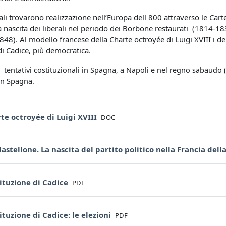
erali trovarono realizzazione nell’Europa dell 800 attraverso le Car
a nascita dei liberali nel periodo dei Borbone restaurati (1814-183
848). Al modello francese della Charte octroyée di Luigi XVIII i 
di Cadice, più democratica.
 tentativi costituzionali in Spagna, a Napoli e nel regno sabaudo (18
 in Spagna.
File
te octroyée di Luigi XVIII
DOC
astellone. La nascita del partito politico nella Francia del
File
ituzione di Cadice
PDF
File
ituzione di Cadice: le elezioni
PDF