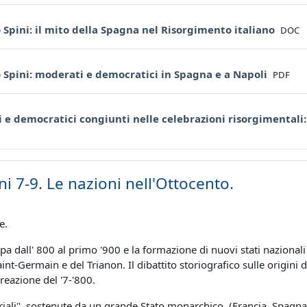
File
 Spini: il mito della Spagna nel Risorgimento italiano
DOC
File
 Spini: moderati e democratici in Spagna e a Napoli
PDF
i e democratici congiunti nelle celebrazioni risorgimentali
ni 7-9. Le nazioni nell'Ottocento.
e.
pa dall' 800 al primo '900 e la formazione di nuovi stati nazionali
Saint-Germain e del Trianon.
Il dibattito storiografico sulle origini 
reazione del '7-'800.
oriali", sostenute da un grande Stato monarchico (Francia, Spagn