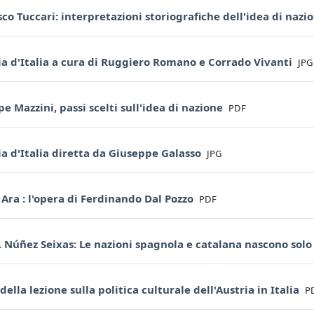
co Tuccari: interpretazioni storiografiche dell'idea di nazi
File
ia d'Italia a cura di Ruggiero Romano e Corrado Vivanti
JPG
File
e Mazzini, passi scelti sull'idea di nazione
PDF
File
ia d'Italia diretta da Giuseppe Galasso
JPG
File
Ara : l'opera di Ferdinando Dal Pozzo
PDF
 Núñez Seixas: Le nazioni spagnola e catalana nascono solo
Fi
 della lezione sulla politica culturale dell'Austria in Italia
P