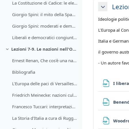
La Costituzione di Cadice: le elezioni
Lezio
Minimizza
Giorgio Spini: il mito della Spagna nel Risorgimento italiano
Ideologie politi
Giorgio Spini: moderati e democratici in Spagna e a Napoli
L'Europa al Cong
Liberali e democratici congiunti nelle celebrazioni risorgimentali: un francobollo del 1959.
Italia e German
Lezioni 7-9. Le nazioni nell'Ottocento.
Minimizza
il governo aus
Ernest Renan, Che cos'è una nazione (1882)
- Un autore fav
Bibliografia
I liber
L'Europa delle paci di Versailles, Saint-Germain e Trianon
Friedrich Meinecke: nazioni culturali e nazioni territoriali
Benende
Francesco Tuccari: interpretazioni storiografiche dell'idea di nazione
La Storia d'Italia a cura di Ruggiero Romano e Corrado Vivanti
Woodrow