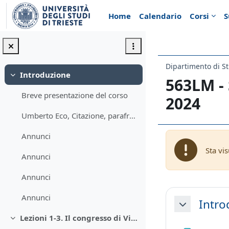
Vai al contenuto principale
Home
Calendario
Corsi
S
Dipartimento di St
Introduzione
Minimizza
563LM -
Breve presentazione del corso
2024
Umberto Eco, Citazione, parafrasi, plagio.
Annunci
Sta vi
Annunci
Annunci
Schema d
Annunci
Intro
Minimizza
Lezioni 1-3. Il congresso di Vienna. Il governo austriaco in Italia
Minimizza