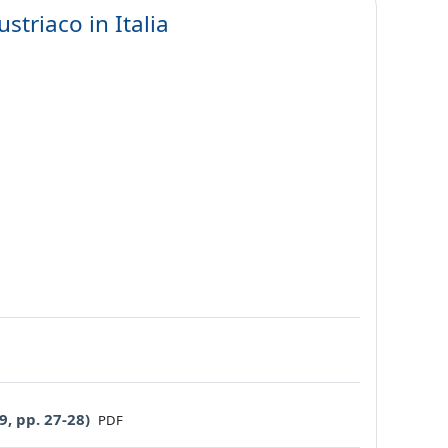
striaco in Italia
File
, pp. 27-28)
PDF