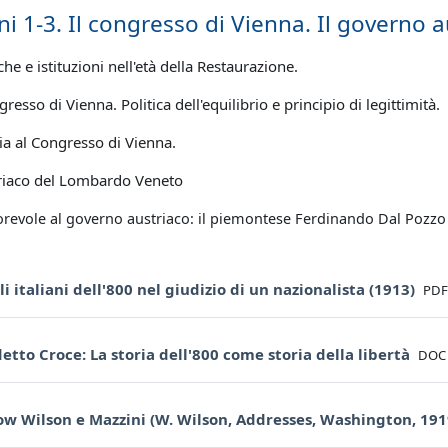
ni 1-3. Il congresso di Vienna. Il governo au
che e istituzioni nell'età della Restaurazione.
resso di Vienna. Politica dell'equilibrio e principio di legittimità.
ia al Congresso di Vienna.
triaco del Lombardo Veneto
orevole al governo austriaco: il piemontese Ferdinando Dal Pozzo
File
ali italiani dell'800 nel giudizio di un nazionalista (1913)
PDF
File
tto Croce: La storia dell'800 come storia della libertà
DOC
 Wilson e Mazzini (W. Wilson, Addresses, Washington, 1919