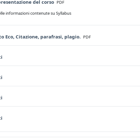
File
presentazione del corso
PDF
elle informazioni contenute su Syllabus
File
 Eco, Citazione, parafrasi, plagio.
PDF
Forum
ci
Forum
ci
Forum
ci
Forum
ci