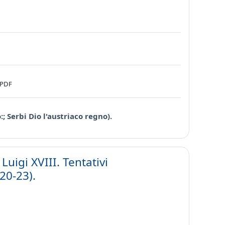
File
PDF
URL
; Serbi Dio l'austriaco regno).
Luigi XVIII. Tentativi
20-23).