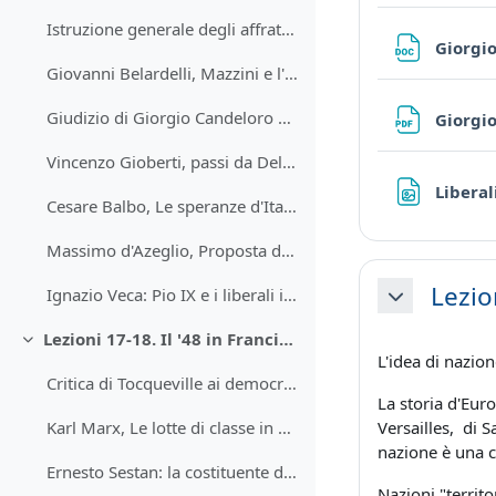
Istruzione generale degli affratellati della Giovine Italia, 1831
Giorgio
Giovanni Belardelli, Mazzini e l' idea di nazione
Giudizio di Giorgio Candeloro su Vincenzo Gioberti.
Giorgio
Vincenzo Gioberti, passi da Del primato morale e civile degli italiani (1843)
Liberal
Cesare Balbo, Le speranze d'Italia, Parigi, 1844.
Massimo d'Azeglio, Proposta di un programma per l'opinione nazionale italiana (1847)
Lezio
Ignazio Veca: Pio IX e i liberali italiani
Minimizza
Lezioni 17-18. Il '48 in Francia e in Germania
Minimizza
L'idea di nazion
Critica di Tocqueville ai democratici francesi del 1848
La storia d'Euro
Versailles, di 
Karl Marx, Le lotte di classe in Francia dal 1848 al 1850
nazione è una c
Ernesto Sestan: la costituente di Francoforte
Nazioni "territ