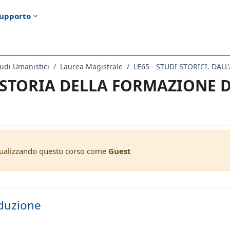
upporto
udi Umanistici
Laurea Magistrale
LE65 - STUDI STORICI. DA
 STORIA DELLA FORMAZIONE D
sualizzando questo corso come
Guest
ella sezione
duzione