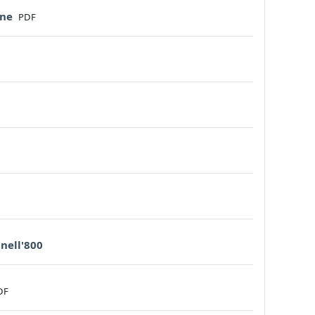
File
one
PDF
URL
 nell'800
le
DF