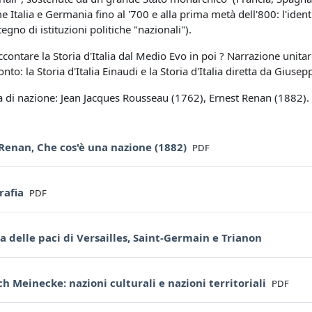
e Italia e Germania fino al '700 e alla prima metà dell'800: l'identit
egno di istituzioni politiche "nazionali").
contare la Storia d'Italia dal Medio Evo in poi ? Narrazione unitar
nto: la Storia d'Italia Einaudi e la Storia d'Italia diretta da Giuse
dea di nazione: Jean Jacques Rousseau (1762), Ernest Renan (1882).
File
Renan, Che cos'è una nazione (1882)
PDF
File
rafia
PDF
URL
a delle paci di Versailles, Saint-Germain e Trianon
File
ch Meinecke: nazioni culturali e nazioni territoriali
PDF