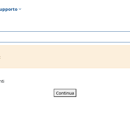
upporto
t
nti
Continua