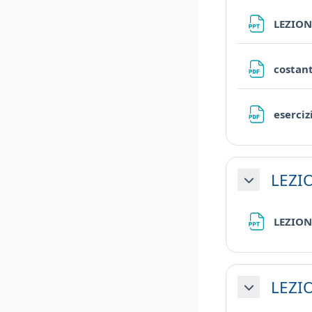
LEZION
costant
eserciz
LEZIO
Minimizza
LEZION
LEZIO
Minimizza