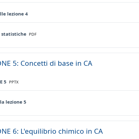
Quiz
lle lezione 4
File
 statistiche
PDF
NE 5: Concetti di base in CA
File
E 5
PPTX
Quiz
la lezione 5
NE 6: L'equilibrio chimico in CA