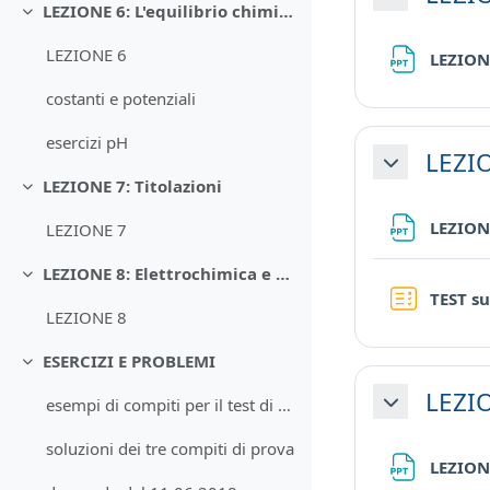
Minimizza
LEZIONE 6: L'equilibrio chimico in CA
Minimizza
LEZIONE 6
LEZION
costanti e potenziali
esercizi pH
LEZI
Minimizza
LEZIONE 7: Titolazioni
Minimizza
LEZION
LEZIONE 7
LEZIONE 8: Elettrochimica e CA
Minimizza
TEST su
LEZIONE 8
ESERCIZI E PROBLEMI
Minimizza
LEZIO
esempi di compiti per il test di autovalutazione
Minimizza
soluzioni dei tre compiti di prova
LEZION