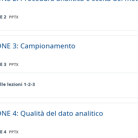
File
E 2
PPTX
ONE 3: Campionamento
File
E 3
PPTX
Quiz
lle lezioni 1-2-3
NE 4: Qualità del dato analitico
File
E 4
PPTX