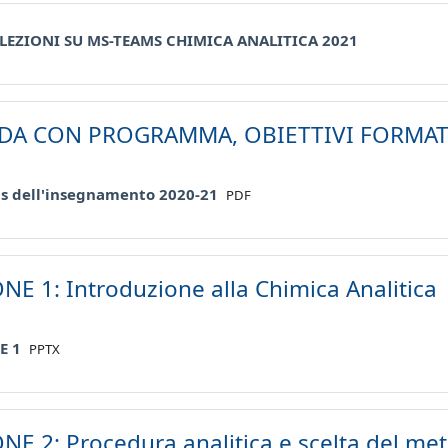
URL
 LEZIONI SU MS-TEAMS CHIMICA ANALITICA 2021
DA CON PROGRAMMA, OBIETTIVI FORMATIV
File
us dell'insegnamento 2020-21
PDF
NE 1: Introduzione alla Chimica Analitica
File
E 1
PPTX
NE 2: Procedura analitica e scelta del me