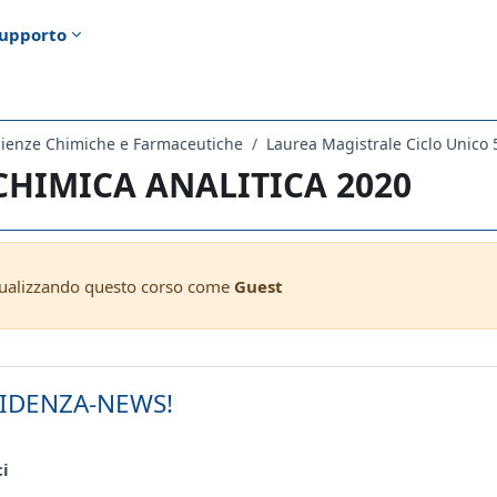
upporto
cienze Chimiche e Farmaceutiche
Laurea Magistrale Ciclo Unico 
 CHIMICA ANALITICA 2020
sualizzando questo corso come
Guest
ella sezione
VIDENZA-NEWS!
Forum
ci