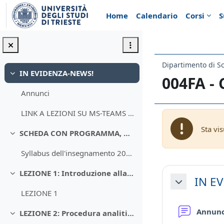
Vai al contenuto principale
Home
Calendario
Corsi
S
Dipartimento di S
IN EVIDENZA-NEWS!
Minimizza
004FA -
Annunci
LINK A LEZIONI SU MS-TEAMS CHIMICA ANALITICA 2021
Sta vi
SCHEDA CON PROGRAMMA, OBIETTIVI FORMATIVI, TESTI E ORARI
Minimizza
Syllabus dell'insegnamento 2020-21
Schema d
LEZIONE 1: Introduzione alla Chimica Analitica
Minimizza
IN E
Minimizza
LEZIONE 1
Annun
LEZIONE 2: Procedura analitica e scelta del metodo
Minimizza