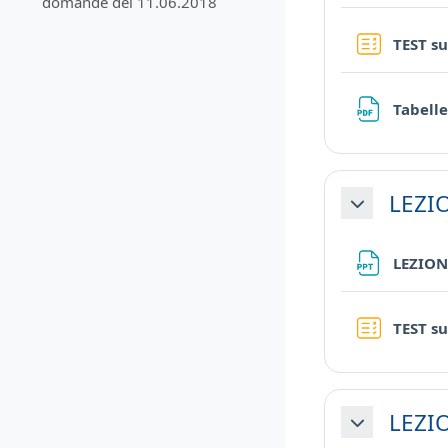
domande del 11.06.2018
TEST su
Tabelle
LEZIO
Minimizza
LEZION
TEST su
LEZIO
Minimizza