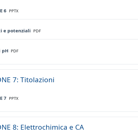
File
E 6
PPTX
File
i e potenziali
PDF
File
i pH
PDF
NE 7: Titolazioni
File
E 7
PPTX
NE 8: Elettrochimica e CA