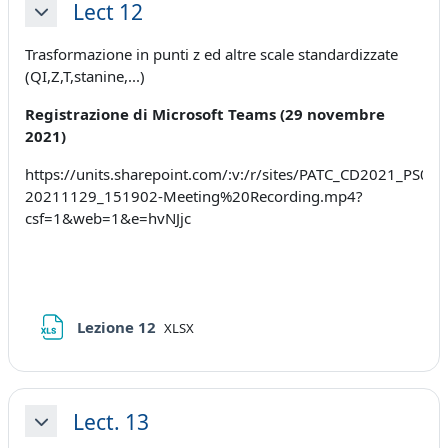
Lect 12
Minimizza
Trasformazione in punti z ed altre scale standardizzate
(QI,Z,T,stanine,...)
Registrazione di Microsoft Teams (29 novembre
2021)
https://units.sharepoint.com/:v:/r/sites/PATC_CD2021_P
20211129_151902-Meeting%20Recording.mp4?
csf=1&web=1&e=hvNJjc
File
Lezione 12
XLSX
Lect. 13
Minimizza