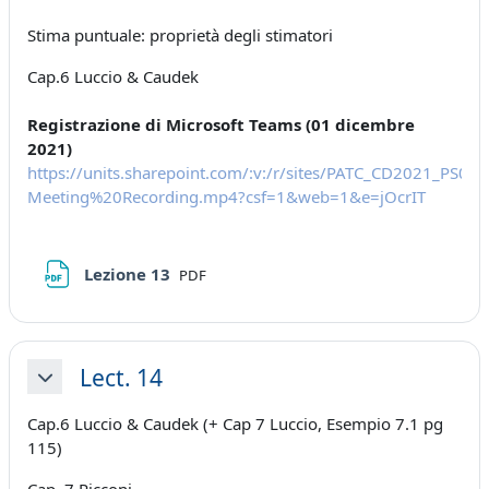
Stima puntuale: proprietà degli stimatori
Cap.6 Luccio & Caudek
Registrazione di Microsoft Teams (01 dicembre
2021)
https://units.sharepoint.com/:v:/r/sites/PATC_CD2021_P
Meeting%20Recording.mp4?csf=1&web=1&e=jOcrIT
File
Lezione 13
PDF
Lect. 14
Minimizza
Cap.6 Luccio & Caudek (+ Cap 7 Luccio, Esempio 7.1 pg
115)