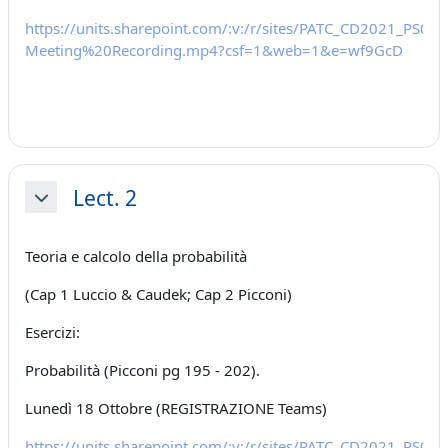
https://units.sharepoint.com/:v:/r/sites/PATC_CD2021_P
Meeting%20Recording.mp4?csf=1&web=1&e=wf9GcD
Lect. 2
Minimizza
Teoria e calcolo della probabilità
(Cap 1 Luccio & Caudek; Cap 2 Picconi)
Esercizi:
Probabilità (Picconi pg 195 - 202).
Lunedì 18 Ottobre (REGISTRAZIONE Teams)
https://units.sharepoint.com/:v:/r/sites/PATC_CD2021_P