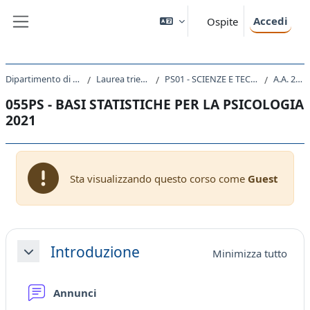
Vai al contenuto principale
Accedi
Ospite
Pannello laterale
Dipartimento di Scienze della Vita
Laurea triennale (DM270)
PS01 - SCIENZE E TECNICHE PSICOLOGICHE
A.A. 2021 - 2022
055PS - BASI STATISTICHE PER LA PSICOLOGIA
2021
Sta visualizzando questo corso come
Guest
Schema della sezione
Introduzione
Minimizza tutto
Minimizza
Forum
Annunci