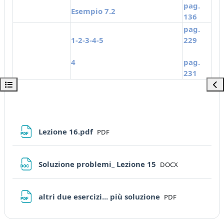
pag.
Esempio 7.2
136
pag.
1-2-3-4-5
229
4
pag.
231
Apri indice del corso
Apri
File
Lezione 16.pdf
PDF
File
Soluzione problemi_ Lezione 15
DOCX
File
altri due esercizi... più soluzione
PDF