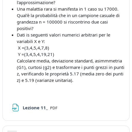
l'approssimazione?
Una malattia rara si manifesta in 1 caso su 17000.
Qual'è la probabilità che in un campione casuale di
grandezza n = 100000 si riscontrino due casi
positivi?
Dati is seguenti valori numerici arbitrari per le
variabili X e Y:
X =(3,4,5,4,7,8)
Y =(3,4,5,4,19,21)
Calcolare media, deviazione standard, asimmmetria
(G1), curtosi (g2) e trasformare i punti grezzi in punti
z, verificando le proprietà 5.17 (media zero dei punti
z) e 5.19 (varianze unitaria).
File
Lezione 11_
PDF