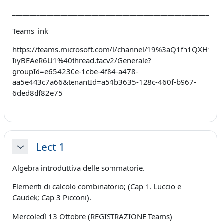
____________________________________________________________
Teams link
https://teams.microsoft.com/l/channel/19%3aQ1fh1QXH1LH
IiyBEAeR6U1%40thread.tacv2/Generale?
groupId=e654230e-1cbe-4f84-a478-
aa5e443c7a66&tenantId=a54b3635-128c-460f-b967-
6ded8df82e75
Lect 1
Minimizza
Algebra introduttiva delle sommatorie.
Elementi di calcolo combinatorio; (Cap 1. Luccio e
Caudek; Cap 3 Picconi).
Mercoledì 13 Ottobre (REGISTRAZIONE Teams)