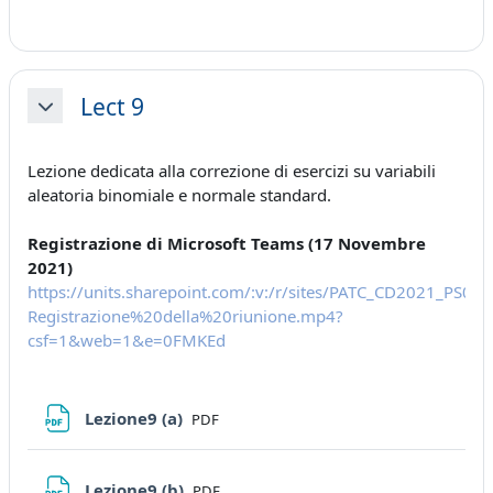
Lect 9
Minimizza
Lezione dedicata alla correzione di esercizi su variabili
aleatoria binomiale e normale standard.
Registrazione di Microsoft Teams (17 Novembre
2021)
https://units.sharepoint.com/:v:/r/sites/PATC_CD2021_PS
Registrazione%20della%20riunione.mp4?
csf=1&web=1&e=0FMKEd
File
Lezione9 (a)
PDF
File
Lezione9 (b)
PDF