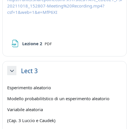
20211018_152807-Meeting%20Recording.mp4?
csf=1&web=1&e=MfP6XI
File
Lezione 2
PDF
Lect 3
Minimizza
Esperimento aleatorio
Modello probabilitstico di un esperimento aleatorio
Variabile aleatoria
(Cap. 3 Luccio e Caudek)