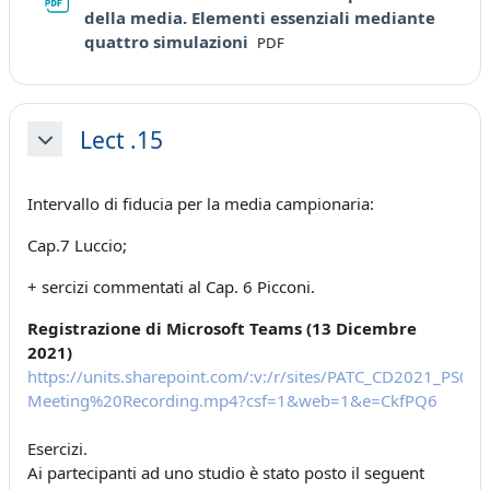
della media. Elementi essenziali mediante
File
quattro simulazioni
PDF
Lect .15
Minimizza
Intervallo di fiducia per la media campionaria:
Cap.7 Luccio;
+ sercizi commentati al Cap. 6 Picconi.
Registrazione di Microsoft Teams (13 Dicembre
2021)
https://units.sharepoint.com/:v:/r/sites/PATC_CD2021_P
Meeting%20Recording.mp4?csf=1&web=1&e=CkfPQ6
Esercizi.
Ai partecipanti ad uno studio è stato posto il seguent