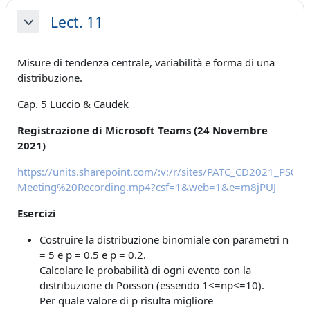
Lect. 11
Minimizza
Misure di tendenza centrale, variabilità e forma di una
distribuzione.
Cap. 5 Luccio & Caudek
Registrazione di Microsoft Teams (24 Novembre
2021)
https://units.sharepoint.com/:v:/r/sites/PATC_CD2021_P
Meeting%20Recording.mp4?csf=1&web=1&e=m8jPUJ
Esercizi
Costruire la distribuzione binomiale con parametri n
= 5 e p = 0.5 e p = 0.2.
Calcolare le probabilità di ogni evento con la
distribuzione di Poisson (essendo 1<=np<=10).
Per quale valore di p risulta migliore