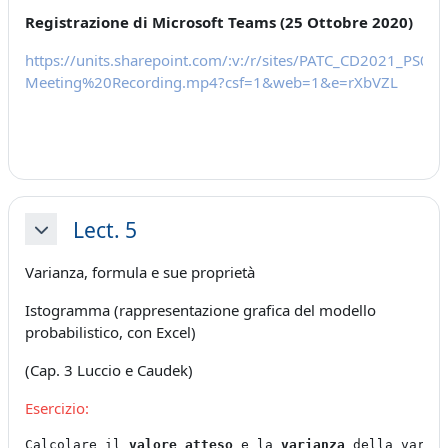
Registrazione di Microsoft Teams (25 Ottobre 2020)
https://units.sharepoint.com/:v:/r/sites/PATC_CD2021_P
Meeting%20Recording.mp4?csf=1&web=1&e=rXbVZL
Lect. 5
Minimizza
Varianza, formula e sue proprietà
Istogramma (rappresentazione grafica del modello
probabilistico, con Excel)
(Cap. 3 Luccio e Caudek)
Esercizio:
Calcolare il 
valore atteso
 e la 
varianza
 della varia