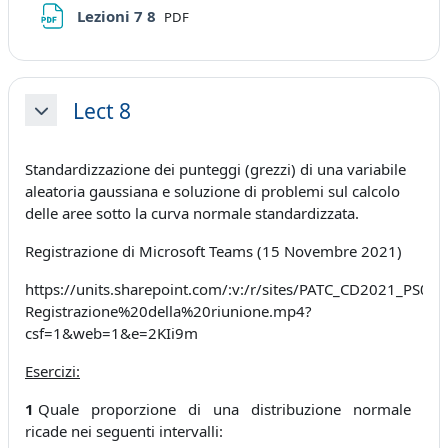
File
Lezioni 7 8
PDF
Lect 8
Minimizza
Standardizzazione dei punteggi (grezzi) di una variabile
aleatoria gaussiana e soluzione di problemi sul calcolo
delle aree sotto la curva normale standardizzata.
Registrazione di Microsoft Teams (15 Novembre 2021)
https://units.sharepoint.com/:v:/r/sites/PATC_CD2021_PS
Registrazione%20della%20riunione.mp4?
csf=1&web=1&e=2KIi9m
Esercizi:
1
Quale proporzione di una distribuzione normale
ricade nei seguenti intervalli: