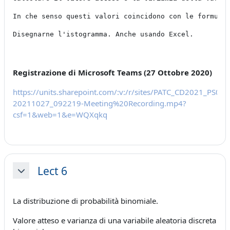
In che senso questi valori coincidono con le formule
Disegnarne l'istogramma. Anche usando Excel.
Registrazione di Microsoft Teams (27 Ottobre 2020)
https://units.sharepoint.com/:v:/r/sites/PATC_CD2021_P
20211027_092219-Meeting%20Recording.mp4?
csf=1&web=1&e=WQXqkq
Lect 6
Minimizza
La distribuzione di probabilità binomiale.
Valore atteso e varianza di una variabile aleatoria discreta