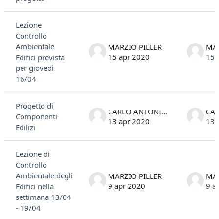
Lezione
Controllo
Ambientale
MARZIO PILLER
MAR
15 apr 2020
15 
Edifici prevista
per giovedì
16/04
Progetto di
CARLO ANTONIO STIVAL
Componenti
13 apr 2020
13 
Edilizi
Lezione di
Controllo
Ambientale degli
MARZIO PILLER
MAR
9 apr 2020
9 a
Edifici nella
settimana 13/04
- 19/04