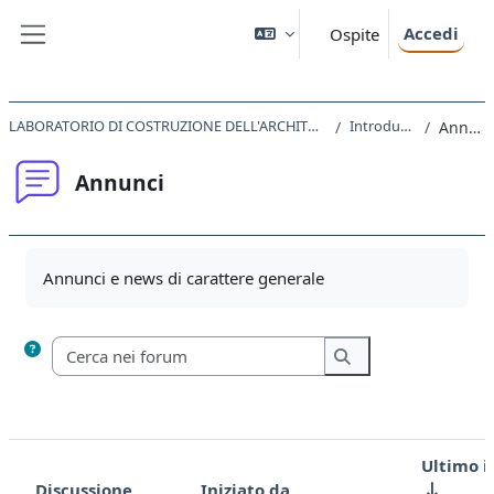
Vai al contenuto principale
Accedi
Ospite
Pannello laterale
LABORATORIO DI COSTRUZIONE DELL'ARCHITETTURA II 2020
Introduzione
Annunci
Annunci
Aggregazione dei criteri
Annunci e news di carattere generale
Cerca nei forum
Cerca nei forum
Ultimo i
Discussione
Iniziato da