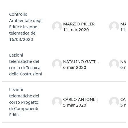
Controllo
Ambientale degli
MARZIO PILLER
MAR
Edifici: lezione
11 mar 2020
11 
telematica del
16/03/2020
Lezioni
telematiche del
NATALINO GATTESCO
6 mar 2020
6 m
corso di Tecnica
delle Costruzioni
Lezioni
telematiche del
CARLO ANTONIO STIVAL
corso Progetto
5 mar 2020
5 m
di Componenti
Edilizi