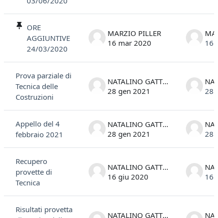
03/06/2020
ORE
MARZIO PILLER
MAR
AGGIUNTIVE
16 mar 2020
16 
24/03/2020
Prova parziale di
NATALINO GATTESCO
Tecnica delle
28 gen 2021
28 
Costruzioni
Appello del 4
NATALINO GATTESCO
28 gen 2021
28 
febbraio 2021
Recupero
NATALINO GATTESCO
provette di
16 giu 2020
16 
Tecnica
Risultati provetta
NATALINO GATTESCO