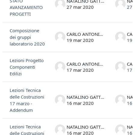
STATO
NATALINO GATTESCO
27 mar 2020
27 
AVANZAMENTO
PROGETTI
Composizione
CARLO ANTONIO STIVAL
dei gruppi
19 mar 2020
19 
laboratorio 2020
Lezioni Progetto
CARLO ANTONIO STIVAL
Componenti
17 mar 2020
17 
Edilizi
Lezioni Tecnica
delle Costruzioni
NATALINO GATTESCO
16 mar 2020
16 
17 marzo -
Addendum
Lezioni Tecnica
NATALINO GATTESCO
16 mar 2020
16 
delle Costruzioni