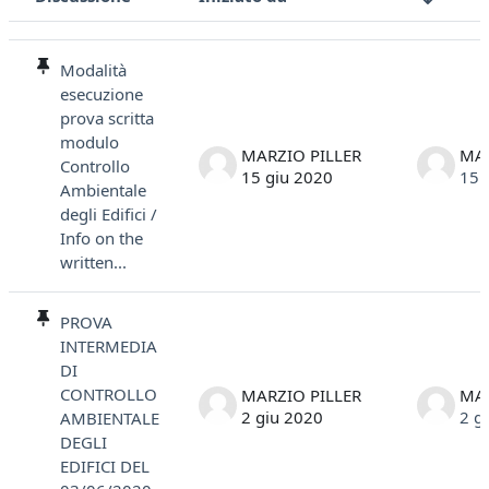
Stato
Elenco delle discussioni. Visualizzazione di 25 discussioni su 25
Modalità
esecuzione
prova scritta
modulo
MARZIO PILLER
MAR
Controllo
15 giu 2020
15 
Ambientale
degli Edifici /
Info on the
written...
PROVA
INTERMEDIA
DI
CONTROLLO
MARZIO PILLER
MAR
2 giu 2020
2 g
AMBIENTALE
DEGLI
EDIFICI DEL